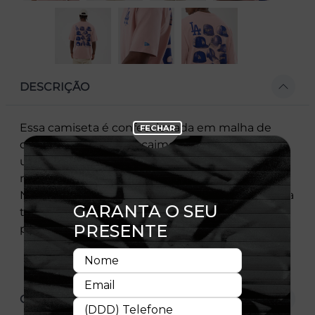
DESCRIÇÃO
Essa camiseta é confeccionada em malha de
qualidade e, com um caimento perfeito, oferece
um toque diferenciado e macio à pele, além de
não limitar os movimentos. A clássica bandeira
New Era® bordada na manga esquerda assegura
toda autenticidade que só a New Era®
proporciona.
CARACTERÍSTICAS