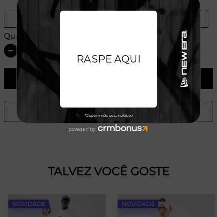
Provador Virtual
Tabela de Medidas
Quantidade:
ADICIONAR AO CARRINHO
ADICIONAR A LISTA DE DESEJOS
TALVEZ VOCÊ GOSTE
NOVIDADE
NOVIDADE