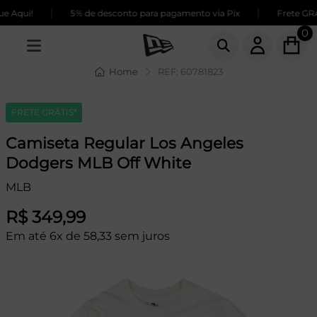
|
|
 Aqui!
5% de desconto para pagamento via Pix
Frete GRÁT
0
Home
REF: 60781823
FRETE GRÁTIS*
Camiseta Regular Los Angeles
Dodgers MLB Off White
MLB
R$ 349,99
Em até 6x de 58,33 sem juros