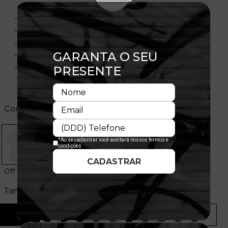
- Manga curta
- Corte Regular
- Gola redonda
- Flag bordada na manga
- Composição: 100% Poliéster
Cores:
Off White
Tamanhos:
P
M
G
GG