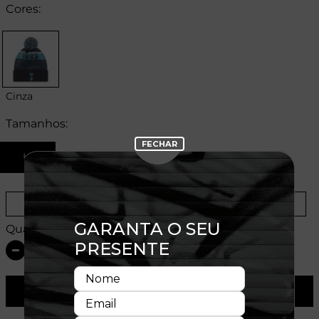
Cores:
Cinza
Tamanhos:
U
Provador Virtual
Tabela de Medidas
Quantidade:
ADICIONAR AO CARRINHO