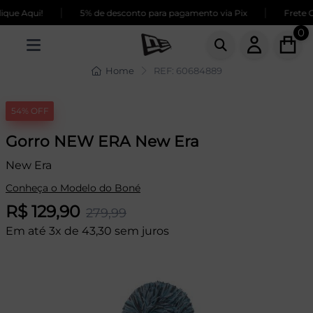
|
|
ue Aqui!
5% de desconto para pagamento via Pix
Frete GR
0
Home
REF: 60684889
54% OFF
Gorro NEW ERA New Era
New Era
Conheça o Modelo do Boné
R$ 129,90
279,99
Em até 3x de 43,30 sem juros