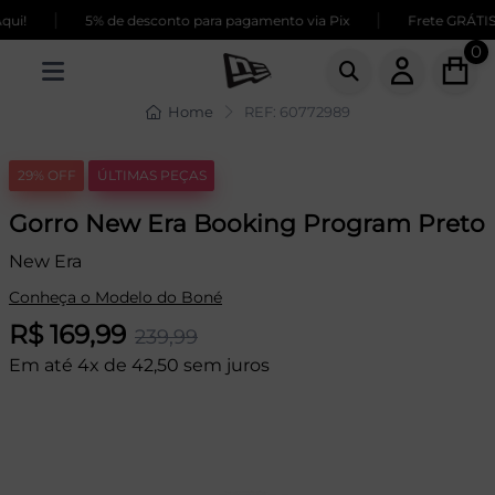
|
|
ui!
5% de desconto para pagamento via Pix
Frete GRÁTIS 
0
Home
REF: 60772989
29% OFF
ÚLTIMAS PEÇAS
Gorro New Era Booking Program Preto
New Era
Conheça o Modelo do Boné
R$ 169,99
239,99
Em até 4x de 42,50 sem juros