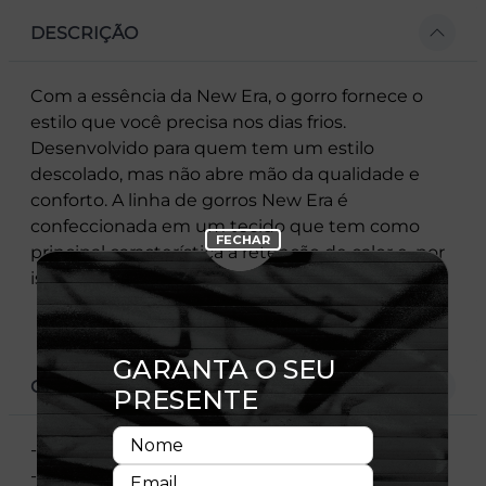
DESCRIÇÃO
Com a essência da New Era, o gorro fornece o
estilo que você precisa nos dias frios.
Desenvolvido para quem tem um estilo
descolado, mas não abre mão da qualidade e
conforto. A linha de gorros New Era é
confeccionada em um tecido que tem como
principal característica a retenção de calor e, por
isso, garante ótimo conforto térmico.
CARACTERÍSTICAS
- Flag New Era bordada
- Copa arredondada