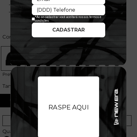
- Licença oficial
- Composição:100% Poliéster
Cores:
Preto
Tamanhos:
U
Provador Virtual
Tabela de Medidas
Quantidade: