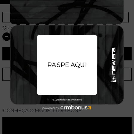
Provador Virtual
Tabela de Medidas
Quantidade:
ADICIONAR AO CARRINHO
ADICIONAR A LISTA DE DESEJOS
CONHEÇA O MODELO DO BONÉ