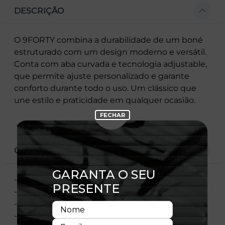
DESCRIÇÃO
O 9FORTY combina a durabilidade de um boné
estruturado com um design moderno e versátil.
Conta com aba curvada e tecnologia adjustable,
que permite ajuste personalizado e garante
conforto durante todo o uso. Um clássico que
une estilo e praticidade em qualquer ocasião.
CARACTERÍSTICAS
- Modelo Ajustável
- Aba curva
- Copa estruturada
- Flag bordada no lado esquerdo