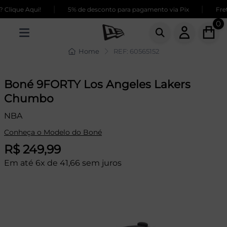
|
|
Clique Aqui!
5% de desconto para pagamento via Pix
Frete
0
Home
REF: 60565152
Boné 9FORTY Los Angeles Lakers
Chumbo
NBA
Conheça o Modelo do Boné
R$ 249,99
Em até 6x de 41,66 sem juros