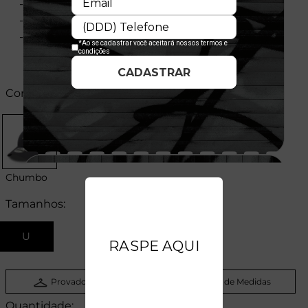
- Importado
- Licença Oficial
- Composição:
Cores:
Chumbo
Tamanhos:
U
Provador Virtual
Tabela de Medidas
Quantidade: