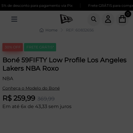
|
% de desconto para pagamento via Pix
Frete GRÁTIS para compras
0
Home
REF: 60832656
30% OFF
FRETE GRÁTIS*
Boné 59FIFTY Low Profile Los Angeles
Lakers NBA Roxo
NBA
Conheça o Modelo do Boné
R$ 259,99
369,99
Em até 6x de 43,33 sem juros