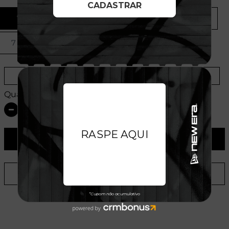
7
7 1/8
7 1/4
7 3/8
7 1/2
7 5/8
Provador Virtual
Tabela de Medidas
Quantidade:
ADICIONAR AO CARRINHO
ADICIONAR A LISTA DE DESEJOS