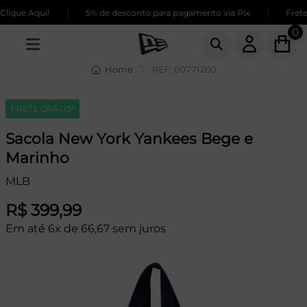
|
|
lique Aqui!
5% de desconto para pagamento via Pix
Frete 
0
Home
REF: 60771260
FRETE GRÁTIS*
Sacola New York Yankees Bege e
Marinho
MLB
R$ 399,99
Em até 6x de 66,67 sem juros