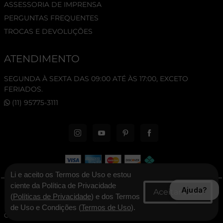
ASSESSORIA DE IMPRENSA
PERGUNTAS FREQUENTES
TROCAS E DEVOLUÇÕES
ATENDIMENTO
SEGUNDA À SEXTA DAS 09:00 ATÉ ÀS 17:00, EXCETO
FERIADOS.
(11) 95775-3111
Li e aceito os Termos de Uso e estou
ciente da Política de Privacidade
Ajuda?
© 2026 New Era Cap. Todos os direitos reservados.
(
Políticas de Privacidade
) e dos Termos
de Uso e Condições (
Termos de Uso
).
CNPJ: 06.346.545/0001-30 - New Era Brasil Ltda