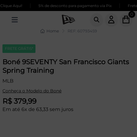
|
|
ique Aqui!
5% de desconto para pagamento via Pix
Frete 
0
Home
REF: 60793459
FRETE GRÁTIS*
Boné 9SEVENTY San Francisco Giants
Spring Training
MLB
Conheça o Modelo do Boné
R$ 379,99
Em até 6x de 63,33 sem juros