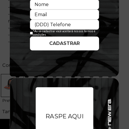
- Modelo Ajustável
- Aba Curva
- Elastano nas laterais para melhor encaixe e
maior conforto
- Copa estruturada
- Fechamento tipo Snapback
- Licença oficial
Cores:
Preto
Tamanhos:
U