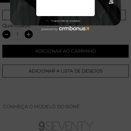
Provador Virtual
Tabela de Medidas
Quantidade:
ADICIONAR AO CARRINHO
ADICIONAR A LISTA DE DESEJOS
CONHEÇA O MODELO DO BONÉ