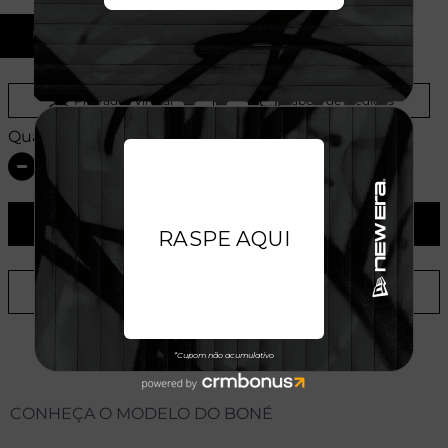
U
Provador Virtual
Tabela de Medidas
Quantidade:
ADICIONAR AO CARRINHO
ADICIONAR A LISTA DE DESEJOS
CONHEÇA O MODELO DO BONÉ