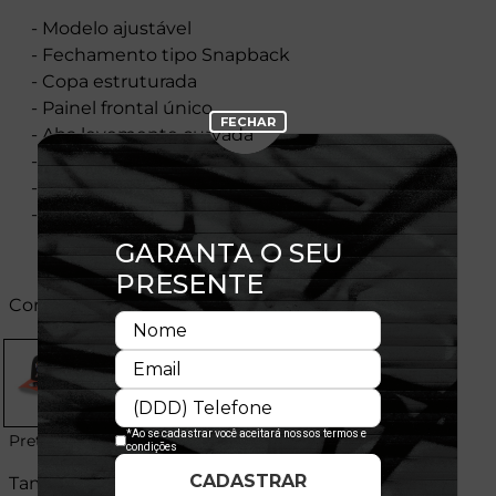
- Modelo ajustável
- Fechamento tipo Snapback
- Copa estruturada
- Painel frontal único
- Aba levemente curvada
- Flag New Era® bordada na lateral esquerda
- Licença oficial
- Composição:
Cores:
Preto
Tamanhos: