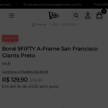
|
|
Aqui!
5% de desconto para pagamento via Pix
Frete GRÁTI
0
Home
REF: 60800154
59% OFF
Boné 9FIFTY A-Frame San Francisco
Giants Preto
MLB
Conheça o Modelo do Boné
R$ 129,90
319,99
Em até 3x de 43,30 sem juros