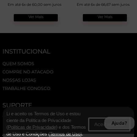
Em até 6x de 60,00 sem juros
Em até 6x de 66,67 sem juros
Ver Mais
Ver Mais
INSTITUCIONAL
QUEM SOMOS
COMPRE NO ATACADO
NOSSAS LOJAS
TRABALHE CONOSCO
SUPORTE
Li e aceito os Termos de Uso e estou
TERMOS E CONDIÇÕES
ciente da Política de Privacidade
Ajuda?
POLÍTICA DE PRIVACIDADE
(
Políticas de Privacidade
) e dos Termos
ASSESSORIA DE IMPRENSA
de Uso e Condições (
Termos de Uso
).