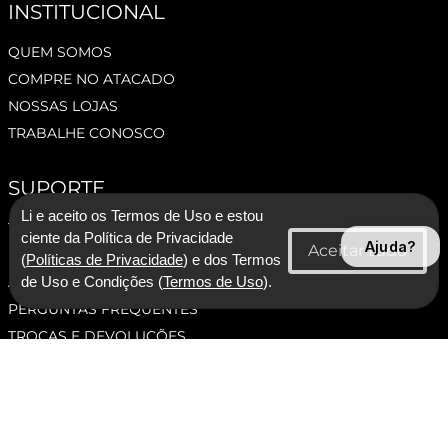
INSTITUCIONAL
QUEM SOMOS
COMPRE NO ATACADO
NOSSAS LOJAS
TRABALHE CONOSCO
SUPORTE
Li e aceito os Termos de Uso e estou
TERMOS E CONDIÇÕES
ciente da Política de Privacidade
Ajuda?
POLÍTICA DE PRIVACIDADE
(
Políticas de Privacidade
) e dos Termos
ASSESSORIA DE IMPRENSA
de Uso e Condições (
Termos de Uso
).
PERGUNTAS FREQUENTES
TROCAS E DEVOLUÇÕES
ATENDIMENTO
SEGUNDA À SEXTA DAS 09:00 ATÉ ÀS 17:00, EXCETO