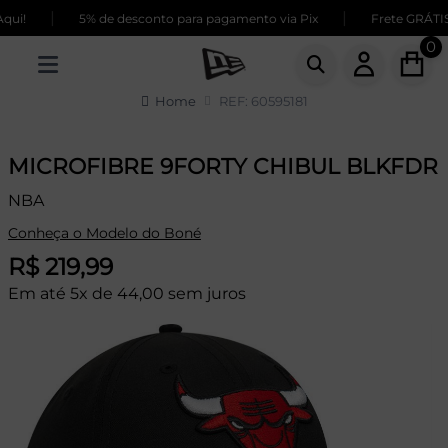
|
|
ui!
5% de desconto para pagamento via Pix
Frete GRÁTIS 
0
Home
REF: 60595181
MICROFIBRE 9FORTY CHIBUL BLKFDR
NBA
Conheça o Modelo do Boné
R$ 219,99
Em até 5x de 44,00 sem juros