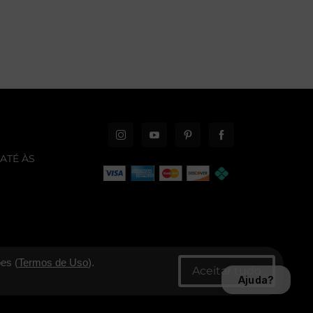
ATÉ ÀS
es (
Termos de Uso
).
Ajuda?
CNPJ: 06.346.545/0001-30 - New Era Brasil Ltda