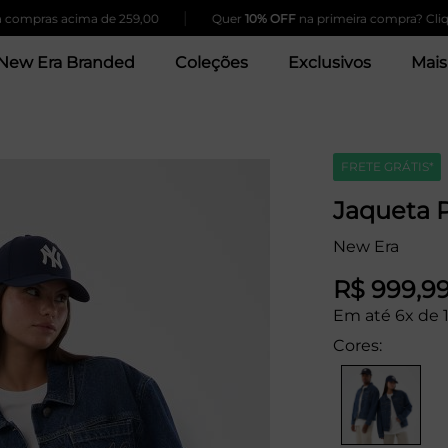
|
ompras acima de 259,00
Quer
10% OFF
na primeira compra? Clique
New Era Branded
Coleções
Exclusivos
Mais
FRETE GRÁTIS*
Jaqueta 
New Era
R$ 999,9
Em até 6x de 
Cores: