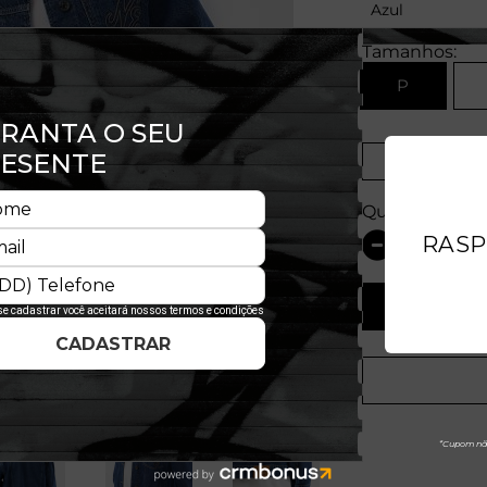
Azul
Tamanhos:
P
Prova
Quantidade: