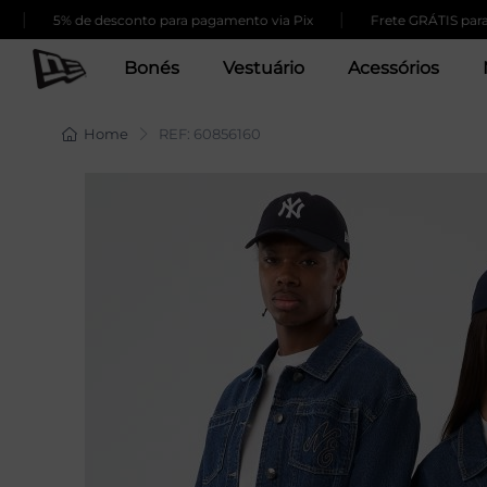
|
|
5% de desconto para pagamento via Pix
Frete GRÁTIS para c
Bonés
Vestuário
Acessórios
Home
REF: 60856160