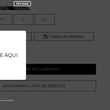
M
G
GG
dor Virtual
Tabela de Medidas
ADICIONAR AO CARRINHO
ADICIONAR A LISTA DE DESEJOS