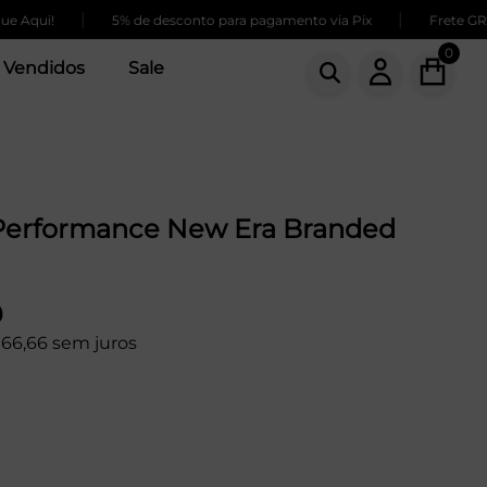
|
|
 Aqui!
5% de desconto para pagamento via Pix
Frete GRÁT
0
 Vendidos
Sale
Performance New Era Branded
9
166,66 sem juros