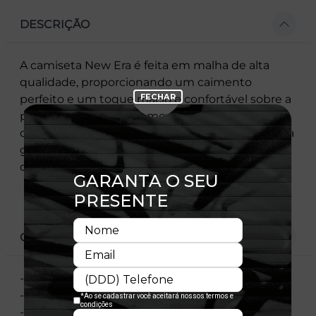
DESCRIÇÃO
A camiseta New Era é feita em malha de alta
qualidade, proporcionando um caimento
perfeito e um toque macio e confortável sobre a
pele, sem restringir os movimentos. O bordado
da icônica bandeira New Era na manga esquerda
garante a autenticidade e o estilo inconfundível
da marca.
CARACTERÍSTICAS
- Manga curta
- Corte Regular
- Gola redonda