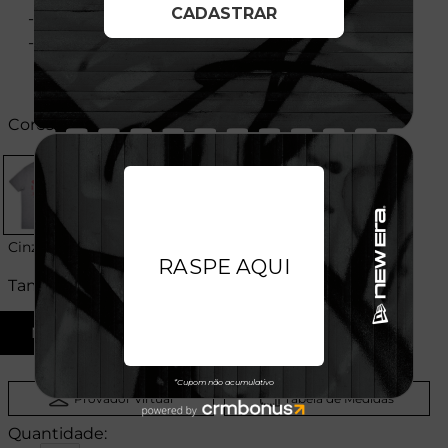
- Flag bordada na manga
- Composição: 100% Algodão
Cores:
Cinza
Tamanhos:
M
G
GG
Provador Virtual
Tabela de Medidas
Quantidade: