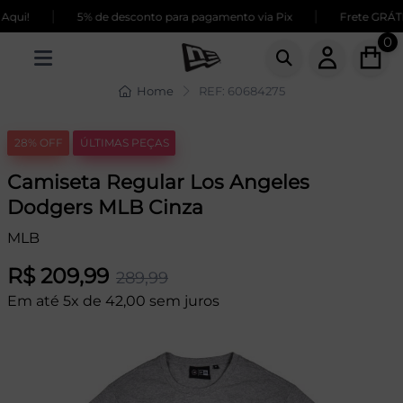
|
|
qui!
5% de desconto para pagamento via Pix
Frete GRÁTIS
0
Home
REF: 60684275
28% OFF
ÚLTIMAS PEÇAS
Camiseta Regular Los Angeles
Dodgers MLB Cinza
MLB
R$ 209,99
289,99
Em até 5x de 42,00 sem juros