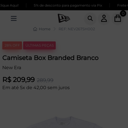
|
|
que Aqui!
5% de desconto para pagamento via Pix
Frete G
0
Home
REF: NEV26TSH002
28% OFF
ÚLTIMAS PEÇAS
Camiseta Box Branded Branco
New Era
R$ 209,99
289,99
Em até 5x de 42,00 sem juros