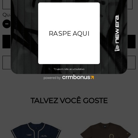
Provador Virtual
Tabela de Medidas
Quantidade:
ADICIONAR AO CARRINHO
ADICIONAR A LISTA DE DESEJOS
TALVEZ VOCÊ GOSTE