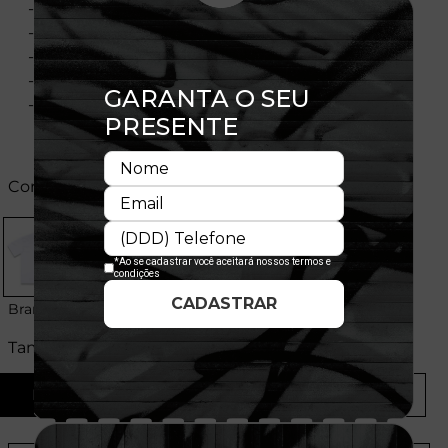
- Manga curta
- Corte Regular
- Gola redonda
- Flag bordada na manga
- Composição: 100% Algodão
Cores:
Branco
Tamanhos:
P
M
G
GG