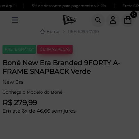
|
|
 Aqui!
5% de desconto para pagamento via Pix
Frete GRÁT
0
Home
REF: 60940790
FRETE GRÁTIS*
ÚLTIMAS PEÇAS
Boné New Era Branded 9FORTY A-
FRAME SNAPBACK Verde
New Era
Conheça o Modelo do Boné
R$ 279,99
Em até 6x de 46,66 sem juros