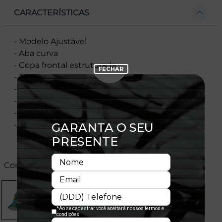
CARACTERÍSTICAS
- Modelo Ajustável
- Aba curva
- Copa frontal estruturada
- Painel frontal único
- Flag bordada no lado esquerdo
- Importado
- Licença Oficial
- Composição:
Cores: