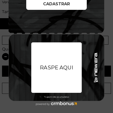
Verde
Tamanhos:
U
Provador Virtual
Tabela de Medidas
Quantidade:
ADICIONAR AO CARRINHO
ADICIONAR A LISTA DE DESEJOS