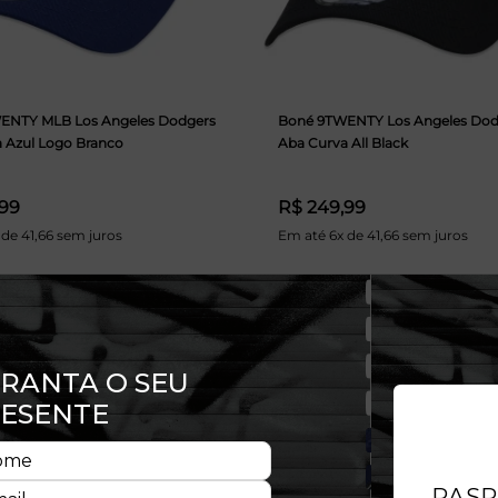
ENTY MLB Los Angeles Dodgers
Boné 9TWENTY Los Angeles Dod
 Azul Logo Branco
Aba Curva All Black
,99
R$ 249,99
 de 41,66 sem juros
Em até 6x de 41,66 sem juros