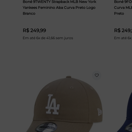
Boné 9TWENTY Strapback MLB New York
Boné 9FO
Yankees Feminino Aba Curva Preto Logo
Curva ML
Branco
Preto
R$ 249,99
R$ 249
Em até 6x de 41,66 sem juros
Em até 6x