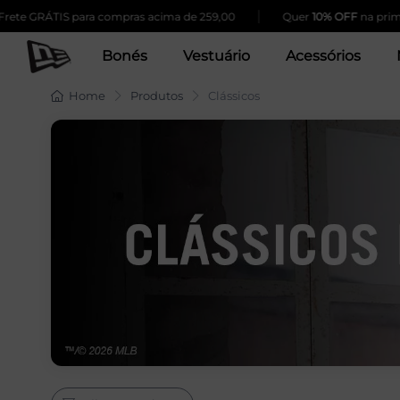
|
S para compras acima de 259,00
Quer
10% OFF
na primeira compra
Bonés
Vestuário
Acessórios
Home
Produtos
Clássicos