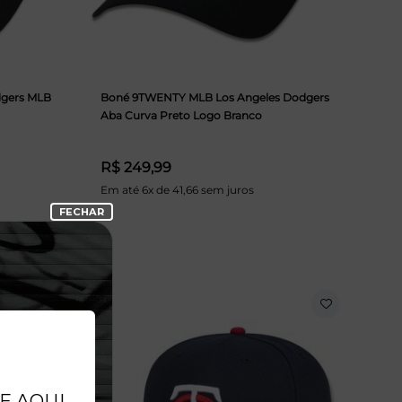
gers MLB
Boné 9TWENTY MLB Los Angeles Dodgers
Aba Curva Preto Logo Branco
R$ 249,99
Em até 6x de 41,66 sem juros