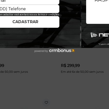
FTY Colorado Rockies MLB Preto
Boné 59FIFTY Milwaukee Brewe
99
R$ 299,99
 de 50,00 sem juros
Em até 6x de 50,00 sem juros