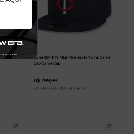
rs MLB
Boné 59FIFTY MLB Minnesota Twins Game
Cap Game Cap
R$ 299,99
Em até 6x de 50,00 sem juros