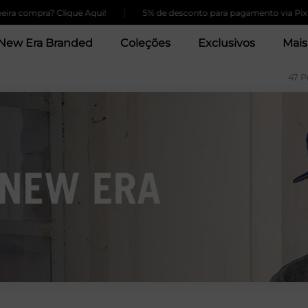
|
|
? Clique Aqui!
5% de desconto para pagamento via Pix
Fr
New Era Branded
Coleções
Exclusivos
Mais
47 P