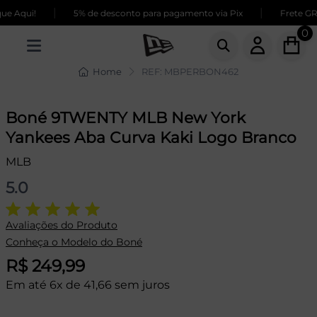
|
|
 Aqui!
5% de desconto para pagamento via Pix
Frete GRÁT
0
Home
REF: MBPERBON462
Boné 9TWENTY MLB New York
Yankees Aba Curva Kaki Logo Branco
MLB
5.0
Avaliações do Produto
Conheça o Modelo do Boné
R$ 249,99
Em até 6x de 41,66 sem juros