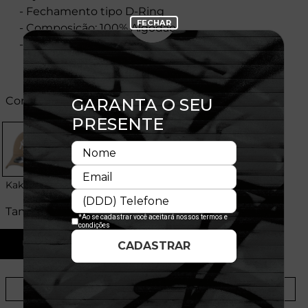
- Fechamento tipo D-Ring
- Composição: 100% Algodão
- Licença Oficial
Cores:
Kaki
Tamanhos:
U
Provador Virtual
Tabela de Medidas