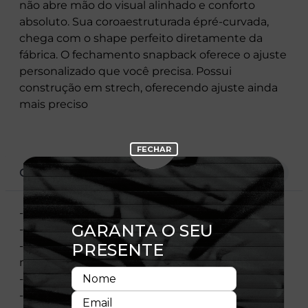
não abre mão do visual alinhado e conforto
absoluto. Sua coroaestruturada épré-curvada,
chega com o shape perfeito diretamente da
fábrica. O fechamento snapback oferece o ajuste
personalizado que você precisa. Possui
construção em strech, oferecendo ajuste ainda
mais preciso
CARACTERÍSTICAS
- Modelo Ajustável
- Aba Curva
- Elastano nas laterais para melhor encaixe e
maior conforto
- Copa estruturada
- Fechamento tipo Snapback