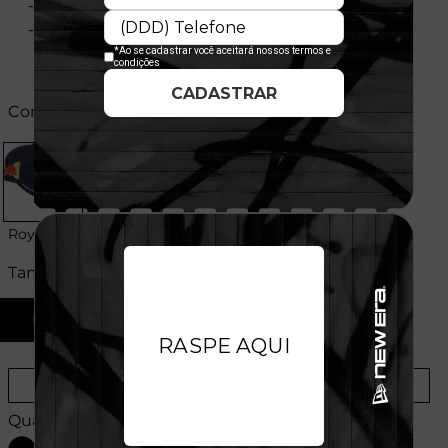
- Licença oficial
- Composição:
Cores:
Royal
Tamanhos:
U
Provador Virtual
Tabela de Medidas
Quantidade: