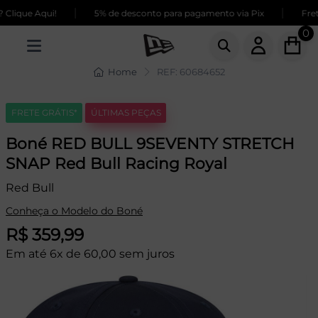
|
|
lique Aqui!
5% de desconto para pagamento via Pix
Frete
0
Home
REF: 60684652
FRETE GRÁTIS*
ÚLTIMAS PEÇAS
Boné RED BULL 9SEVENTY STRETCH
SNAP Red Bull Racing Royal
Red Bull
Conheça o Modelo do Boné
R$ 359,99
Em até 6x de 60,00 sem juros