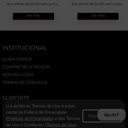
Em até 6x de 50,00 sem juros
Em até 6x de 50,00 sem juros
Ver Mais
Ver Mais
INSTITUCIONAL
QUEM SOMOS
COMPRE NO ATACADO
NOSSAS LOJAS
TRABALHE CONOSCO
SUPORTE
Li e aceito os Termos de Uso e estou
TERMOS E CONDIÇÕES
ciente da Política de Privacidade
Ajuda?
POLÍTICA DE PRIVACIDADE
(
Políticas de Privacidade
) e dos Termos
ASSESSORIA DE IMPRENSA
de Uso e Condições (
Termos de Uso
).