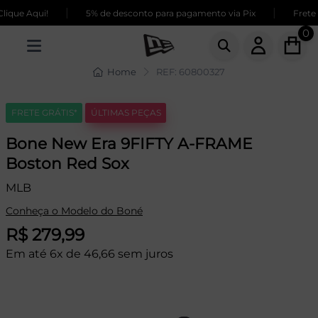
|
|
que Aqui!
5% de desconto para pagamento via Pix
Frete G
0
Home
REF: 60800327
FRETE GRÁTIS*
ÚLTIMAS PEÇAS
Bone New Era 9FIFTY A-FRAME
Boston Red Sox
MLB
Conheça o Modelo do Boné
R$ 279,99
Em até 6x de 46,66 sem juros