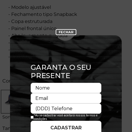
- Modelo ajustável
- Fechamento tipo Snapback
- Copa estruturada
- Painel frontal único
- Aba levemente curvada
- Flag New Era® bordada na lateral esquerda
- Licença oficial
- Composição:
Cores:
Sortido
Tamanhos: