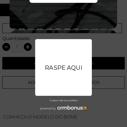
U
Provador Virtual
Tabela de Medidas
Quantidade:
ADICIONAR AO CARRINHO
ADICIONAR A LISTA DE DESEJOS
CONHEÇA O MODELO DO BONÉ