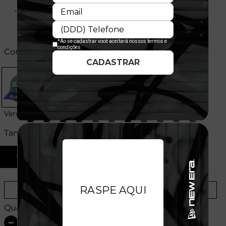
- Produto importado
Cores:
Verde
Tamanhos:
U
Provador Virtual
Tabela de Medidas
Quantidade: