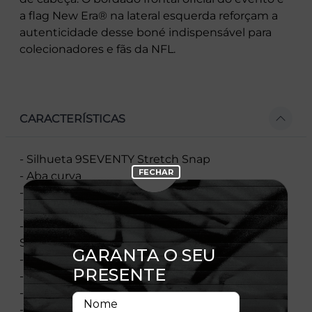
a flag New Era® na lateral esquerda reforçam a
autenticidade desse boné indispensável para
colecionadores e fãs da NFL.
CARACTERÍSTICAS
- Silhueta 9SEVENTY Stretch Snap
- Aba curva
- Copa estruturada
- Ajustável
- Fechamento tipo Snapback com tecnologia
Stretch
- Bordado frontal oficial NFL Game Brasil 2025
- Flag New Era® bordada na lateral esquerda
- Composição: 100% Poliéster
- Licença oficial da NFL