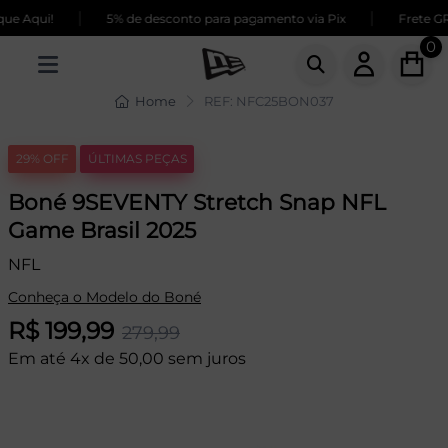
|
|
e Aqui!
5% de desconto para pagamento via Pix
Frete GRÁ
0
Home
REF: NFC25BON037
29% OFF
ÚLTIMAS PEÇAS
Boné 9SEVENTY Stretch Snap NFL
Game Brasil 2025
NFL
Conheça o Modelo do Boné
R$ 199,99
279,99
Em até 4x de 50,00 sem juros