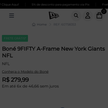
|
|
lique Aqui!
5% de desconto para pagamento via Pix
Frete
0
Home
REF: 60758353
FRETE GRÁTIS*
Boné 9FIFTY A-Frame New York Giants
NFL
NFL
Conheça o Modelo do Boné
R$ 279,99
Em até 6x de 46,66 sem juros