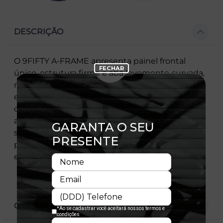
DESCRIÇÃO
O 9FIFTY A-FRAME apresenta painel frontal
único, estrutura firme e aba levemente curvada,
resultando em uma silhueta moderna e
exclusiva. Ícone que consolidou a New Era® no
cenário mundial, mantém a coroa estruturada e
acabamento premium, agora com fechamento
snapback para ajuste prático e confortável. Uma
peça essencial que combina autenticidade,
estilo e a versatilidade do streetwear.
CARACTERÍSTICAS