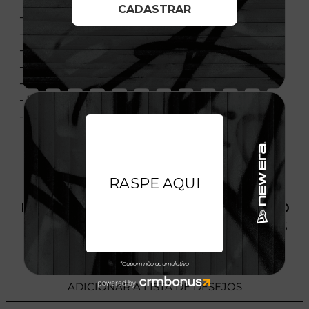
- Modelo ajustável
- Fechamento tipo Snapback
- Copa estruturada
- Painel frontal único
- Aba levemente curvada
- Flag New Era® bordada na lateral esquerda
- Licença oficial
PRODUTO SEM ESTOQUE DÍSPONÍVEL NO
SITE, CONSULTE A DISPONIBILIDADE NAS
LOJAS
ADICIONAR A LISTA DE DESEJOS