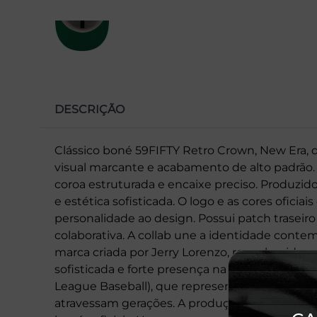
DESCRIÇÃO
Clássico boné 59FIFTY Retro Crown, New Era, d
visual marcante e acabamento de alto padrão.
coroa estruturada e encaixe preciso. Produzido
e estética sofisticada. O logo e as cores oficia
personalidade ao design. Possui patch traseiro
colaborativa. A collab une a identidade conte
marca criada por Jerry Lorenzo, reconhecida pe
sofisticada e forte presença na moda urbana 
League Baseball), que representa tradição, au
atravessam gerações. A produção é assinada p