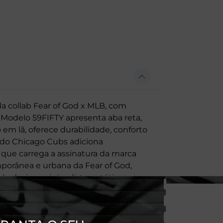
a collab Fear of God x MLB, com
 Modelo 59FIFTY apresenta aba reta,
 em lã, oferece durabilidade, conforto
is do Chicago Cubs adiciona
 que carrega a assinatura da marca
mporânea e urbana da Fear of God,
lo design minimalista, estética
premium, à tradição da MLB (Major
tenticidade e símbolos esportivos que
ela New Era, referência mundial em