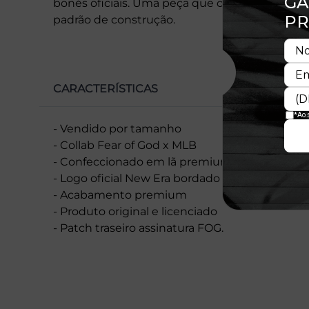
bonés oficiais. Uma peça que combina identid
padrão de construção.
CARACTERÍSTICAS
- Vendido por tamanho
- Collab Fear of God x MLB
- Confeccionado em lã premium
- Logo oficial New Era bordado lateral
- Acabamento premium
- Produto original e licenciado
- Patch traseiro assinatura FOG.