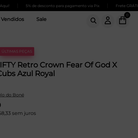
|
|
5% de desconto para pagamento via Pix
Frete GRÁTIS par
0
 Vendidos
Sale
ÚLTIMAS PEÇAS
IFTY Retro Crown Fear Of God X
ubs Azul Royal
lo do Boné
9
58,33 sem juros