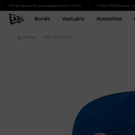
|
% de desconto para pagamento via Pix
Frete GRÁTIS para compras
Bonés
Vestuário
Acessórios
Home
REF: 60850872