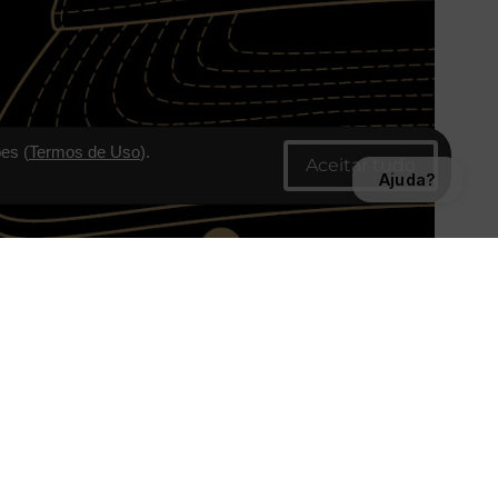
es (
Termos de Uso
).
Ajuda?