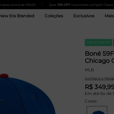
|
 acima de 259,00
Quer
10% OFF
na primeira compra? Clique Aqui!
New Era Branded
Coleções
Exclusivos
Mais
FRETE GRÁTIS*
Boné 59F
Chicago C
MLB
Conheça o Mode
R$ 349,9
Em até 6x de 
Cores: