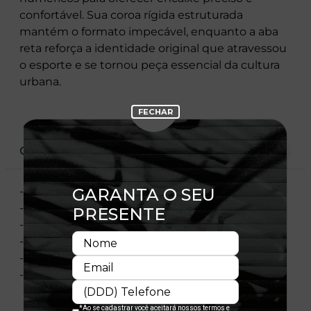
confortável. Sua coroa rígida estruturada
mantém o formato impecável, enquanto a aba
reta reforça a identidade original que atravessou
o esporte e se tornou peça essencial da cultura
urbana.
CARACTERÍSTICAS
- Modelo fechado (Fitted), vendido por tamanho
- Copa estruturada
- Aba reta
- Flag New Era bordada na lateral esquerda
- Licença oficial
- Composição: