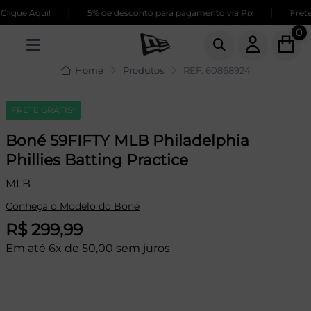
|
|
ique Aqui!
5% de desconto para pagamento via Pix
Frete 
0
Home
Produtos
REF: 60868924
FRETE GRÁTIS*
Boné 59FIFTY MLB Philadelphia
Phillies Batting Practice
MLB
Conheça o Modelo do Boné
R$ 299,99
Em até 6x de 50,00 sem juros