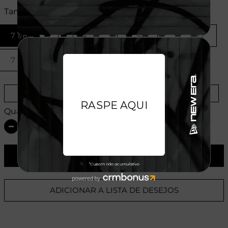
Tamanhos:
7 1/8
7 1/4
7 3/8
7 1/2
7 5/8
7 3/4
7 7/8
Provador Virtual
Tabela de Medidas
Quantidade:
ADICIONAR AO CARRINHO
ADICIONAR A LISTA DE DESEJOS