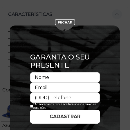
CARACTERÍSTICAS
- Modelo fechado (Fitted), vendido por tamanho
- Copa estruturada
- Aba reta
- Flag New Era bordada na lateral esquerda
- Licença oficial
- Composição:100% Poliéster
Cores:
Azul