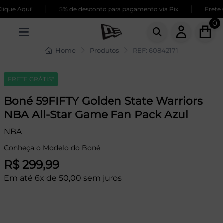
|
|
que Aqui!
5% de desconto para pagamento via Pix
Frete G
0
Home
Produtos
REF: 60842171
FRETE GRÁTIS*
Boné 59FIFTY Golden State Warriors
NBA All-Star Game Fan Pack Azul
NBA
Conheça o Modelo do Boné
R$ 299,99
Em até 6x de 50,00 sem juros