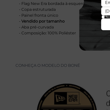
- Flag New Era bordada à esquerda
- Copa estruturada
- Painel fronta único
-
Vendido por tamanho
- Aba pré-curvada
- Composição: 100% Poliéster
CONHEÇA O MODELO DO BONÉ