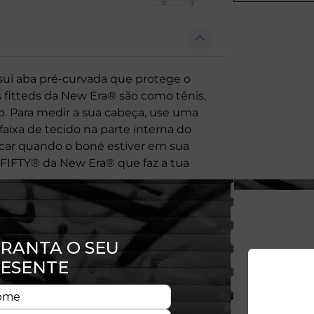
ui aba pré-curvada que protege o
Os fitteds da New Era® são como tênis,
 Para medir a sua cabeça, use uma
aixa de tecido na parte interna do
icar quando o boné estiver em sua
9FIFTY® da New Era® que faz a tua
 na frente
dado na parte traseira