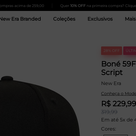
|
 acima de 259,00
Quer
10% OFF
na primeira compra? Clique Aqui!
New Era Branded
Coleções
Exclusivos
Mais
28% OFF
ÚLTI
Boné 59F
Script
New Era
Conheça o Mode
R$ 229,9
319,99
Em até 5x de 
Cores: