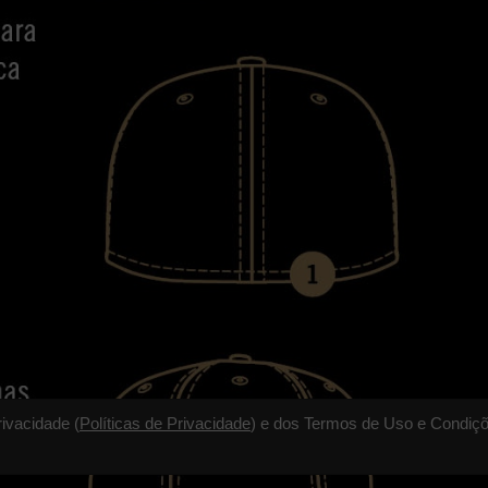
rivacidade (
Políticas de Privacidade
) e dos Termos de Uso e Condiçõ