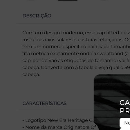
DESCRIÇÃO
Com um design moderno, esse cap fitted poss
rosto dos raios solares e costuras reforçadas. 
tem um número específico para cada tamanho.
fita métrica exatamente onde a sweatband (a f
cap, aonde vão as etiquetas de tamanho) vai f
cabeça. Converta com a tabela e veja qual o 5
cabeça.
CARACTERÍSTICAS
- Logotipo New Era Heritage Connect bordado
- Nome da marca Originators Of The Fitted bor