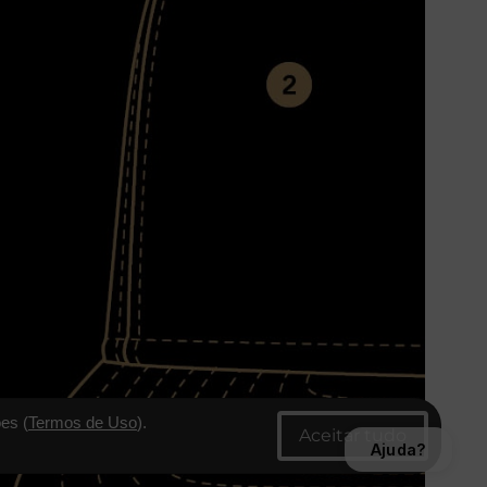
es (
Termos de Uso
).
Ajuda?