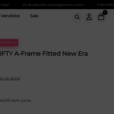
|
|
5% de desconto para pagamento via Pix
Frete GRÁTIS para
0
 Vendidos
Sale
MAS PEÇAS
IFTY A-Frame Fitted New Era
lo do Boné
9
46,00 sem juros