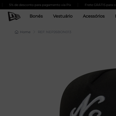
|
% de desconto para pagamento via Pix
Frete GRÁTIS para compras
Bonés
Vestuário
Acessórios
Home
REF: NEP26BON013