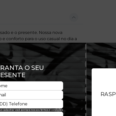
ssado e o presente. Nossa nova
 e conforto para o uso casual no dia a
curvada e fecho ajustável, oferece um
 um visual autêntico, com pegada
 valoriza personalidade e conforto em