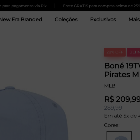
|
a pagamento via Pix
Frete GRÁTIS para compras acima de 259,00
New Era Branded
Coleções
Exclusivos
Mais
28% OFF
ÚLTI
Boné 19
Pirates M
MLB
R$ 209,9
289,99
Em até 5x de 
Cores: