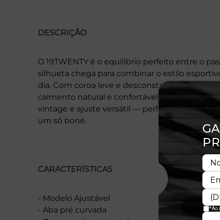
DESCRIÇÃO
O 19TWENTY é o equilíbrio perfeito entre o pa
silhueta chega para combinar o estilo esportivo
dia. Com coroa leve e desconstruída, aba pré-
caimento natural e confortável. O resultado é
vintage e ajuste versátil — perfeito para quem
um só boné.
CARACTERÍSTICAS
- Modelo Ajustável
- Aba pré curvada