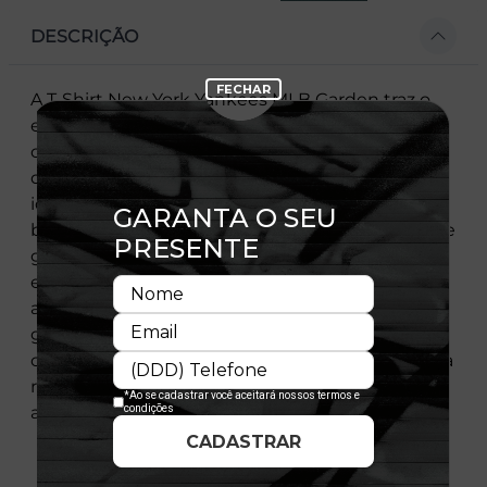
DESCRIÇÃO
A T-Shirt New York Yankees MLB Garden traz o
equilíbrio perfeito entre o clássico e o
contemporâneo. Em tom verde, a peça se
destaca pelo visual diferenciado e pela
identidade icônica do time mais lendário do
baseball. Com estampa frontal minimalista e arte
gráfica nas costas inspirada no universo
esportivo, a camiseta entrega estilo urbano com
autenticidade. Confeccionada em algodão,
garante conforto no dia a dia e versatilidade para
compor looks streetwear. Ideal para quem busca
representar o New York Yankees com uma
abordagem moderna e fora do óbvio.