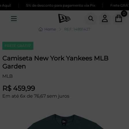
|
|
Aqui!
5% de desconto para pagamento via Pix
Frete GRÁTI
0
Home
REF: 14891427
FRETE GRÁTIS*
Camiseta New York Yankees MLB
Garden
MLB
R$ 459,99
Em até 6x de 76,67 sem juros