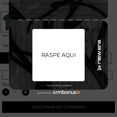
Cores:
Verde
Tamanhos:
P
M
G
GG
Provador Virtual
Tabela de Medidas
Quantidade:
ADICIONAR AO CARRINHO