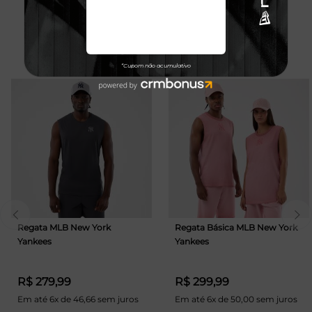
TALVEZ VOCÊ GOSTE
Regata MLB New York
Regata Básica MLB New York
Yankees
Yankees
R$ 279,99
R$ 299,99
Em até 6x de 46,66 sem juros
Em até 6x de 50,00 sem juros