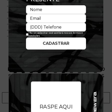
- Sem Mangas
- Estampa frontal
- Flag New Era bordada
- Material: Malha canelada
- Composição: 100% Algodão
- Licença oficial
PRODUTO SEM ESTOQUE DÍSPONÍVEL NO
SITE, CONSULTE A DISPONIBILIDADE NAS
LOJAS
ADICIONAR A LISTA DE DESEJOS