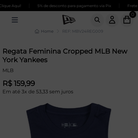
|
|
que Aqui!
5% de desconto para pagamento via Pix
Frete G
0
Home
REF: MBV24REG009
Regata Feminina Cropped MLB New
York Yankees
MLB
R$ 159,99
Em até 3x de 53,33 sem juros