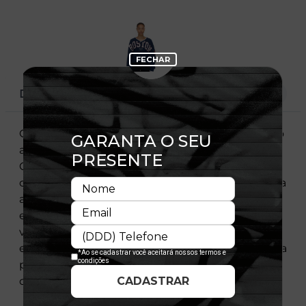
DESCRIÇÃO
O Moletom Feminino New Era combina conforto
absoluto com um estilo moderno e despojado.
Confeccionado em material macio e resistente,
oferece toque suave e ótimo caimento para o dia
a dia. A gola V traz um visual feminino e atual,
enquanto os detalhes minimalistas garantem
versatilidade para compor looks casuais ou
esportivos. Uma peça essencial para quem busca
praticidade, conforto e autenticidade no melhor
do lifestyle New Era.