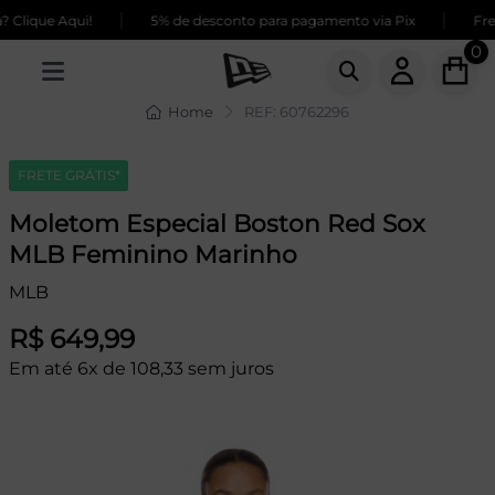
|
|
Clique Aqui!
5% de desconto para pagamento via Pix
Fret
0
Home
REF: 60762296
FRETE GRÁTIS*
Moletom Especial Boston Red Sox
MLB Feminino Marinho
MLB
R$ 649,99
Em até 6x de 108,33 sem juros