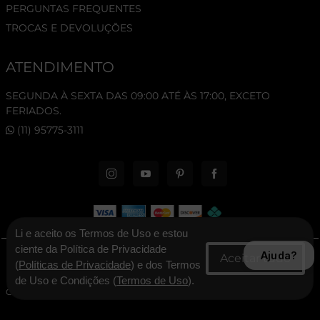
PERGUNTAS FREQUENTES
TROCAS E DEVOLUÇÕES
ATENDIMENTO
SEGUNDA À SEXTA DAS 09:00 ATÉ ÀS 17:00, EXCETO
FERIADOS.
(11) 95775-3111
Li e aceito os Termos de Uso e estou
ciente da Política de Privacidade
Ajuda?
© 2026 New Era Cap. Todos os direitos reservados.
(
Políticas de Privacidade
) e dos Termos
de Uso e Condições (
Termos de Uso
).
CNPJ: 06.346.545/0001-30 - New Era Brasil Ltda