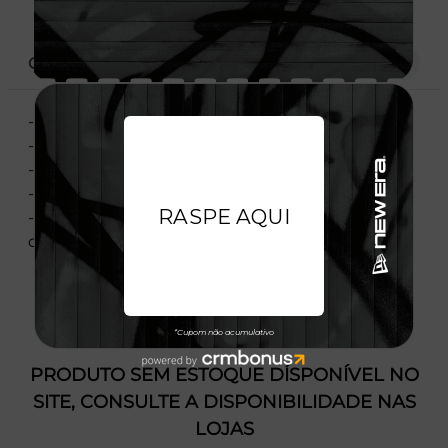
CARACTERÍSTICAS
- Moletom feminino
- Caimento confortável para o dia a dia
- Ideal para looks casuais ou esportivos
- Gola V
- Tecido macio, aconchegante e de alta
durabilidade
PRODUTO SEM ESTOQUE DÍSPONÍVEL NO
SITE, CONSULTE A DISPONIBILIDADE NAS
LOJAS