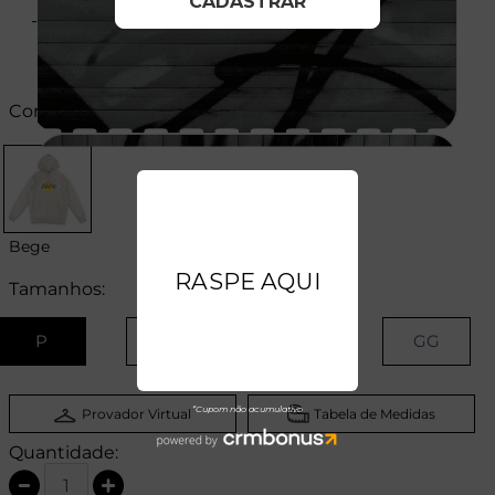
- Composição: 80% Algodão- 20% Poliester
Cores:
Bege
Tamanhos:
P
M
G
GG
Provador Virtual
Tabela de Medidas
Quantidade: