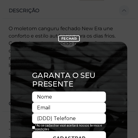
DESCRIÇÃO
O moletom canguru fechado New Era une
conforto e estilo autêntico para os dias frios.
Confeccionado em tecido macio e flexível,
oferece ótimo caimento e liberdade de
movimento. Com forro aconchegante, mangas
longas e tags exclusivas, traduz toda a
autenticidade que só a New Era proporciona.
CARACTERÍSTICAS
- Moletom fechado
- Com Capuz
- Licença oficial