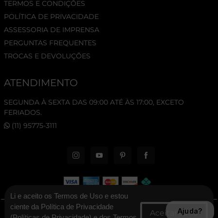
TERMOS E CONDIÇÕES
POLÍTICA DE PRIVACIDADE
ASSESSORIA DE IMPRENSA
PERGUNTAS FREQUENTES
TROCAS E DEVOLUÇÕES
ATENDIMENTO
SEGUNDA À SEXTA DAS 09:00 ATÉ ÀS 17:00, EXCETO
FERIADOS.
(11) 95775-3111
Li e aceito os Termos de Uso e estou
ciente da Política de Privacidade
Ajuda?
© 2026 New Era Cap. Todos os direitos reservados.
(
Políticas de Privacidade
) e dos Termos