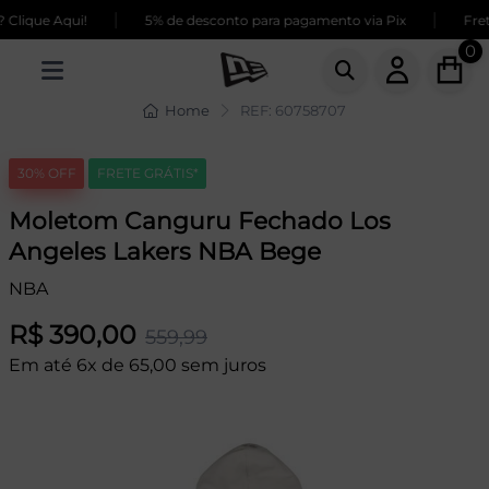
|
|
Clique Aqui!
5% de desconto para pagamento via Pix
Frete
0
Home
REF: 60758707
30% OFF
FRETE GRÁTIS*
Moletom Canguru Fechado Los
Angeles Lakers NBA Bege
NBA
R$ 390,00
559,99
Em até 6x de 65,00 sem juros