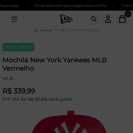
|
|
que Aqui!
5% de desconto para pagamento via Pix
Frete GR
0
Home
REF: MBV24BAG001
FRETE GRÁTIS*
Mochila New York Yankees MLB
Vermelho
MLB
R$ 339,99
Em até 6x de 56,66 sem juros