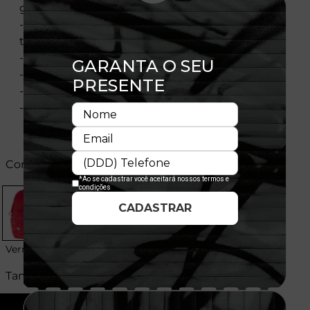
gerenciar itens pequenos
- Ambos os bolsos laterais convenientes para
transportar bebidas, etc.
- Alças ajustáveis e reforçadas
- Logotipo New Era emborrachado e em relevo
- Acabamento premium
- Composição: 100% Poliéster
Cores:
Vermelho
Tamanhos:
U