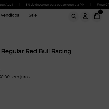
|
|
 Aqui!
5% de desconto para pagamento via Pix
Frete GRÁT
0
 Vendidos
Sale
Regular Red Bull Racing
9
50,00 sem juros