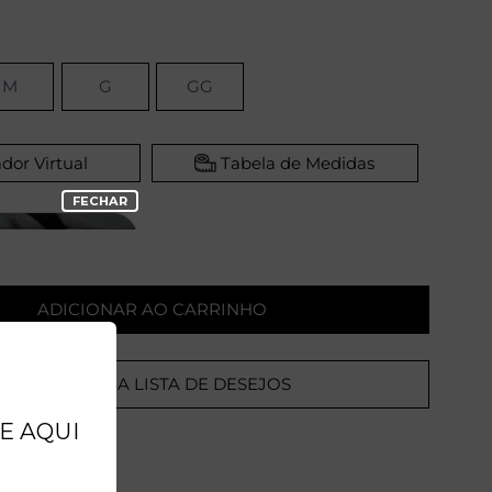
M
G
GG
dor Virtual
Tabela de Medidas
ADICIONAR AO CARRINHO
ADICIONAR A LISTA DE DESEJOS