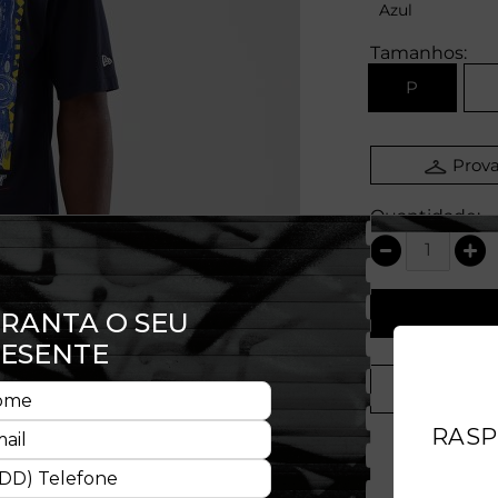
Azul
Tamanhos:
P
Prova
Quantidade: