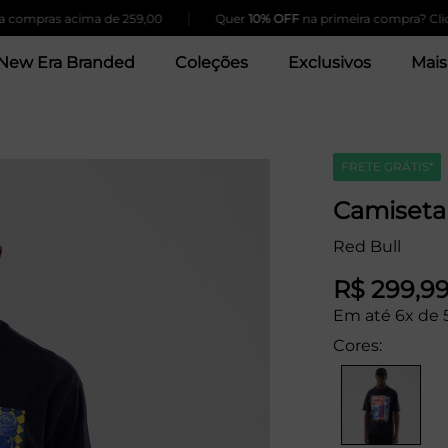
|
compras acima de 259,00
Quer
10% OFF
na primeira compra? Clique
New Era Branded
Coleções
Exclusivos
Mais
FRETE GRÁTIS*
Camiseta 
Red Bull
R$ 299,9
Em até 6x de 
Cores: