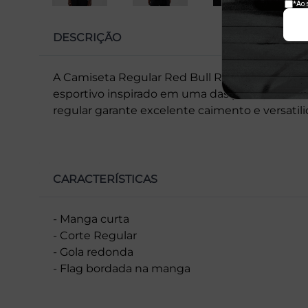
DESCRIÇÃO
A Camiseta Regular Red Bull Racing oferece co
esportivo inspirado em uma das principais e
regular garante excelente caimento e versatili
CARACTERÍSTICAS
- Manga curta
- Corte Regular
- Gola redonda
- Flag bordada na manga