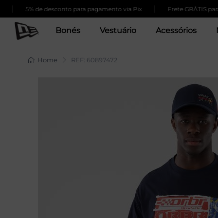
|
|
5% de desconto para pagamento via Pix
Frete GRÁTIS para 
Bonés
Vestuário
Acessórios
Home
REF: 60897472