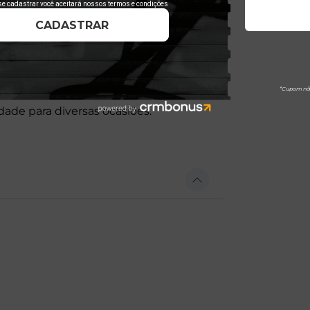
nforto, autenticidade e visual
quipes da Fórmula 1. Sua modelagem
dade para diversas ocasiões.