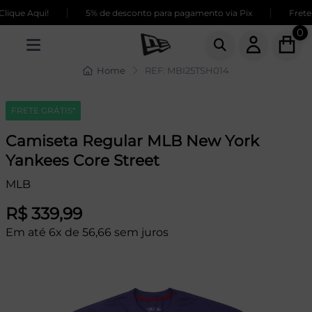
|
|
ique Aqui!
5% de desconto para pagamento via Pix
Frete G
0
Home
REF: MBI25TSH014
FRETE GRÁTIS*
Camiseta Regular MLB New York
Yankees Core Street
MLB
R$ 339,99
Em até 6x de 56,66 sem juros