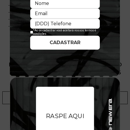
- Gola redonda
- Material: Malha
- Composição: 100% Algodão
- Licença oficial
PRODUTO SEM ESTOQUE DÍSPONÍVEL NO
SITE, CONSULTE A DISPONIBILIDADE NAS
LOJAS
ADICIONAR A LISTA DE DESEJOS