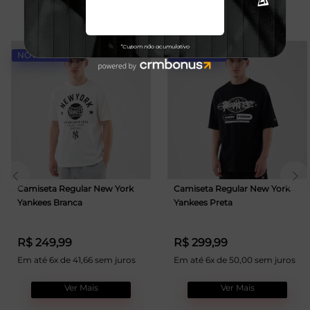
TALVEZ VOCÊ GOSTE
NOVIDADE
NOVIDADE
Camiseta Regular New York
Camiseta Regular New York
Yankees Branca
Yankees Preta
R$ 249,99
R$ 299,99
Em até 6x de 41,66 sem juros
Em até 6x de 50,00 sem juros
Ver Mais
Ver Mais