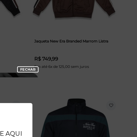
Jaqueta New Era Branded Marrom Listra
R$ 749,99
Em até 6x de 125,00 sem juros