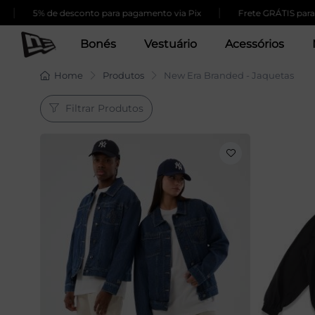
|
5% de desconto para pagamento via Pix
Frete GRÁTIS para com
Bonés
Vestuário
Acessórios
Home
Produtos
New Era Branded - Jaquetas
Filtrar Produtos