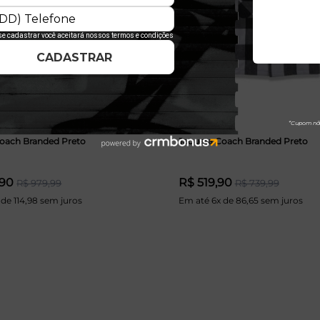
oach Branded Preto
Jaqueta Coach Branded Preto
,90
R$ 519,90
R$ 979,99
R$ 739,99
de 114,98 sem juros
Em até 6x de 86,65 sem juros