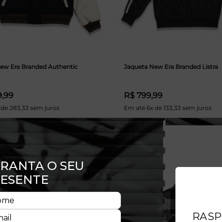
ew Era Branded Authentic
Jaqueta New Era Branded Listra
9,99
R$ 799,99
 de 283,33 sem juros
Em até 6x de 133,33 sem juros
30% OFF