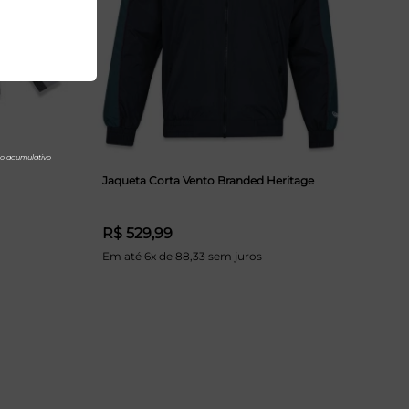
Jaqueta Corta Vento Branded Heritage
R$ 529,99
Em até 6x de 88,33 sem juros