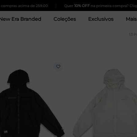
|
pras acima de 259,00
Quer
10% OFF
na primeira compra? Clique Aq
New Era Branded
Coleções
Exclusivos
Mais
13 