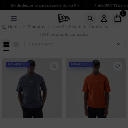
|
5% de desconto para pagamento via Pix
Frete GRÁTIS para compra
0
Home
Produtos
New Era Branded - Camisetas
104 Produtos Encontrados
NOVIDADE
NOVIDADE