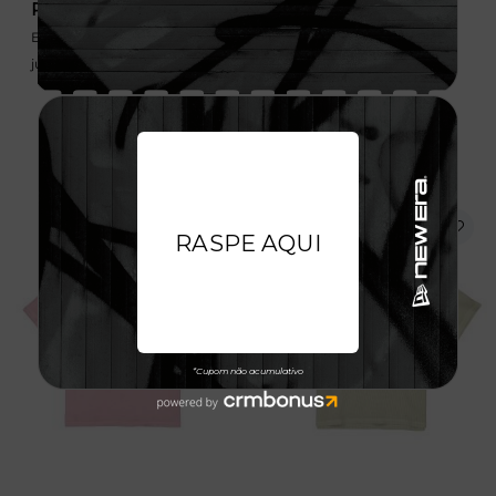
R$ 449,99
R$ 399,99
Em até 6x de 75,00 sem
Em até 6x de 66,67 sem
juros
juros