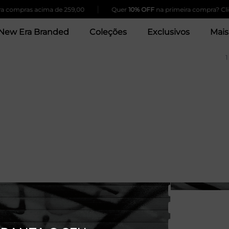
|
 compras acima de 259,00
Quer
10% OFF
na primeira compra? Cliqu
New Era Branded
Coleções
Exclusivos
Mais
1