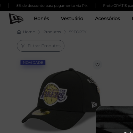
|
|
5% de desconto para pagamento via Pix
Frete GRÁTIS para
Bonés
Vestuário
Acessórios
Home
Produtos
59FORTY
Filtrar Produtos
NOVIDADE