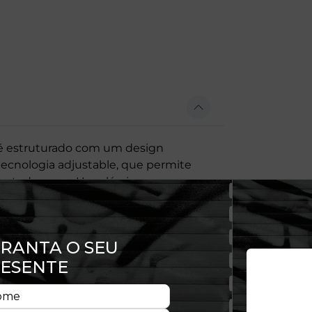
é estruturado com um design
tecnologia adjustable, que permite
te todo o uso. Um clássico que une