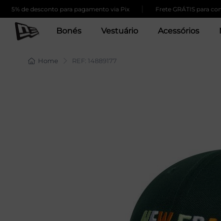
|
 de desconto para pagamento via Pix
Frete GRÁTIS para compras 
Bonés
Vestuário
Acessórios
Home
REF: 14889177