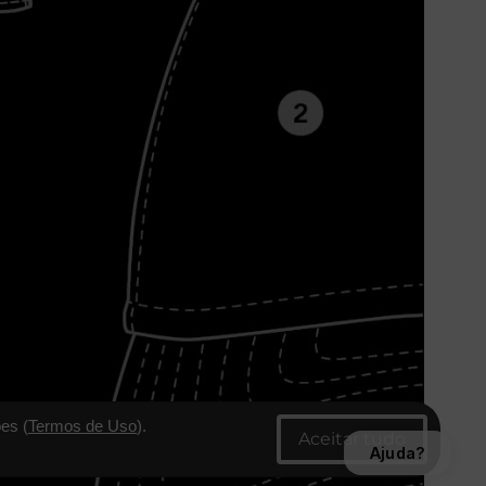
es (
Termos de Uso
).
Ajuda?