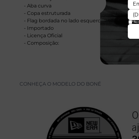
- Aba curva
- Copa estruturada
- Flag bordada no lado esquerdo
- Importado
- Licença Oficial
- Composição:
CONHEÇA O MODELO DO BONÉ