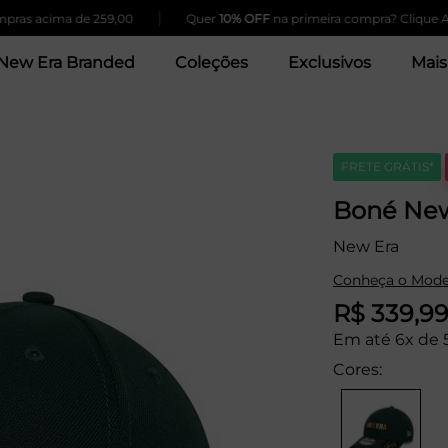
|
acima de 259,00
Quer
10% OFF
na primeira compra? Clique Aqui!
New Era Branded
Coleções
Exclusivos
Mais
FRETE GRÁTIS*
Boné New
New Era
Conheça o Mode
R$ 339,9
Em até 6x de 
Cores: