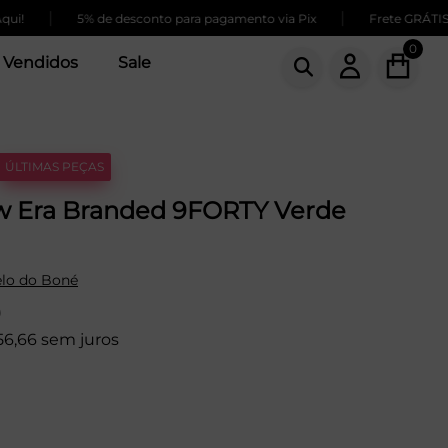
|
|
5% de desconto para pagamento via Pix
Frete GRÁTIS para 
0
 Vendidos
Sale
ÚLTIMAS PEÇAS
 Era Branded 9FORTY Verde
lo do Boné
9
56,66 sem juros