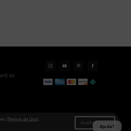
ATÉ ÀS
es (
Termos de Uso
).
Ajuda?
CNPJ: 06.346.545/0001-30 - New Era Brasil Ltda