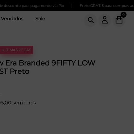
|
esconto para pagamento via Pix
Frete GRÁTIS para compras acima
0
 Vendidos
Sale
ÚLTIMAS PEÇAS
 Era Branded 9FIFTY LOW
ST Preto
9
55,00 sem juros