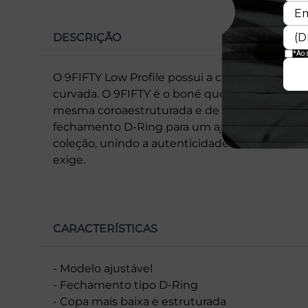
DESCRIÇÃO
O 9FIFTY Low Profile possui a copa mais baixa q
curvada. O 9FIFTY é o boné que consolidou a
mesma coroaestruturada e de alta qualidade, 
fechamento D-Ring para um ajuste universal. É
coleção, unindo a autenticidade de um ícone 
exige.
CARACTERÍSTICAS
- Modelo ajustável
- Fechamento tipo D-Ring
- Copa mais baixa e estruturada