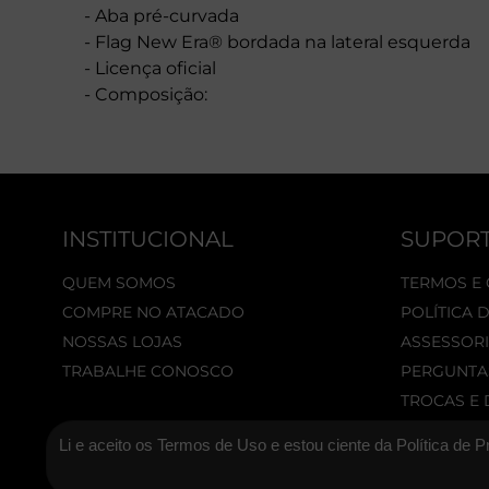
- Aba pré-curvada
- Flag New Era® bordada na lateral esquerda
- Licença oficial
- Composição:
INSTITUCIONAL
SUPOR
QUEM SOMOS
TERMOS E
COMPRE NO ATACADO
POLÍTICA 
NOSSAS LOJAS
ASSESSORI
TRABALHE CONOSCO
PERGUNTA
TROCAS E
Li e aceito os Termos de Uso e estou ciente da Política de P
© 2026 New Era Cap. Todos os direitos reservados.