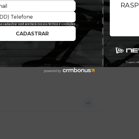
ue o 9FIFTY tradicional e a aba pré-
 New Era no mundo. Ele mantém a
mas com a praticidade do
 a peça essencial para qualquer
com a versatilidade que o streetwear