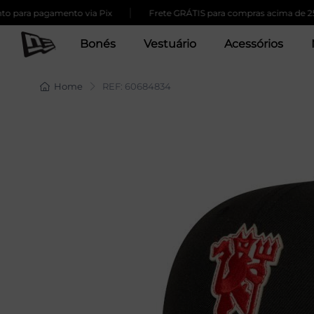
|
para pagamento via Pix
Frete GRÁTIS para compras acima de 259,
Bonés
Vestuário
Acessórios
Home
REF: 60684834