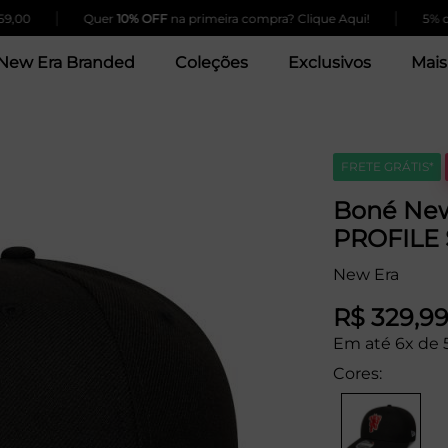
|
|
00
Quer
10% OFF
na primeira compra? Clique Aqui!
5% de d
New Era Branded
Coleções
Exclusivos
Mais
FRETE GRÁTIS*
Boné New
PROFILE 
New Era
R$ 329,9
Em até 6x de 
Cores: