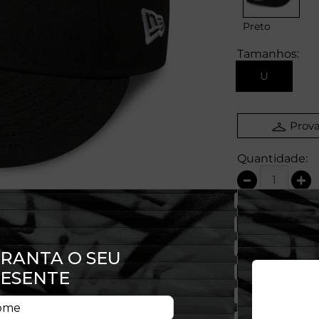
Preto
Tamanhos:
U
Prova
Quantidade: