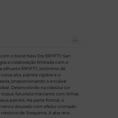
a com o boné New Era 59FIFTY San
gra a colaboração limitada com o
a silhueta 59FIFTY, sinônimo de
oroa alta, painéis rígidos e o
aseira, proporcionando o encaixe
lobal. Desenvolvido na clássica cor
toque futurista marcante com linhas
us painéis. Na parte frontal, o
amento dourado com efeito cromado
 robótico de Sorayama. A aba reta