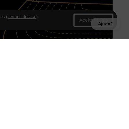
es (
Termos de Uso
).
Ajuda?