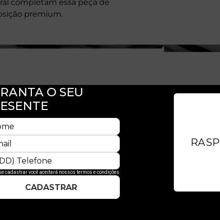
teral completam essa peça de
posição premium.