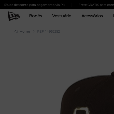
|
e desconto para pagamento via Pix
Frete GRÁTIS para compras ac
Bonés
Vestuário
Acessórios
Home
REF: 14952252