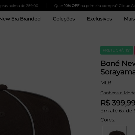
|
ima de 259,00
Quer
10% OFF
na primeira compra? Clique Aqui!
New Era Branded
Coleções
Exclusivos
Mais
FRETE GRÁTIS*
Boné New
Sorayam
MLB
Conheça o Mode
R$ 399,9
Em até 6x de 
Cores: