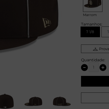
Marrom
Tamanhos:
7 1/8
7
Prova
Quantidade: