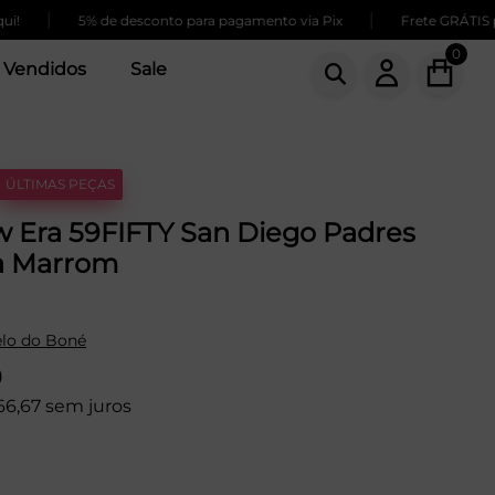
|
|
5% de desconto para pagamento via Pix
Frete GRÁTIS para co
0
 Vendidos
Sale
ÚLTIMAS PEÇAS
 Era 59FIFTY San Diego Padres
a Marrom
lo do Boné
9
66,67 sem juros