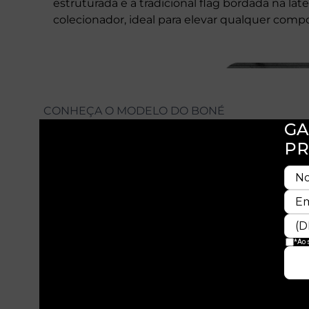
estruturada e a tradicional flag bordada na la
colecionador, ideal para elevar qualquer com
CONHEÇA O MODELO DO BONÉ