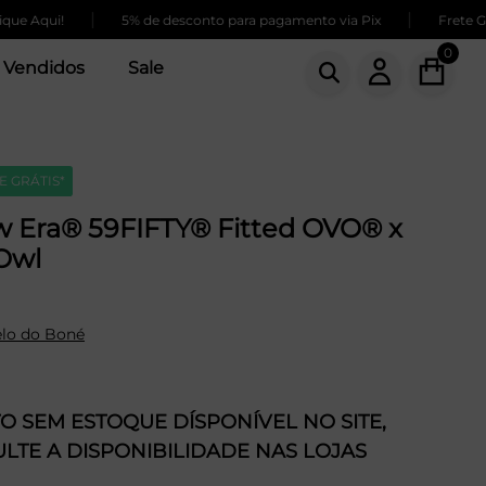
|
|
ui!
5% de desconto para pagamento via Pix
Frete GRÁTIS 
0
 Vendidos
Sale
E GRÁTIS*
 Era® 59FIFTY® Fitted OVO® x
Owl
lo do Boné
 SEM ESTOQUE DÍSPONÍVEL NO SITE,
LTE A DISPONIBILIDADE NAS LOJAS