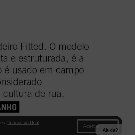
es (
Termos de Uso
).
Ajuda?