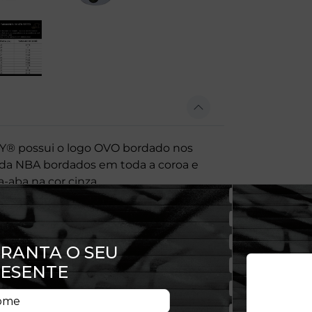
® possui o logo OVO bordado nos
e da NBA bordados em toda a coroa e
-aba na cor cinza.