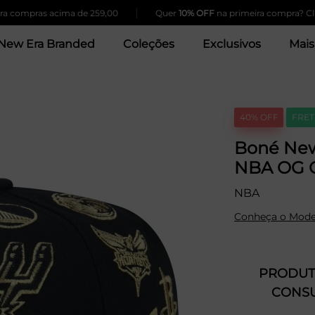
|
pras acima de 259,00
Quer
10% OFF
na primeira compra? Clique Aq
New Era Branded
Coleções
Exclusivos
Mais
40% OFF
FRET
Boné New
NBA OG 
NBA
Conheça o Mode
PRODUTO
CONSU