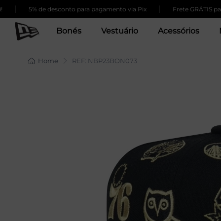
|
5% de desconto para pagamento via Pix
Frete GRÁTIS para com
Bonés
Vestuário
Acessórios
Home
REF: NBP23BON073