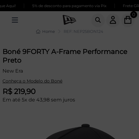
|
|
 Aqui!
5% de desconto para pagamento via Pix
Frete GRÁT
0
Home
REF: NEP25BON124
Boné 9FORTY A-Frame Performance
Preto
New Era
Conheça o Modelo do Boné
R$ 219,90
Em até 5x de 43,98 sem juros