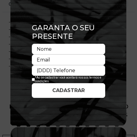
CARACTERÍSTICAS
- Aba curva
- Coroa estruturada
- Ajustável
- Fechamento tipo Snapback
- Painel frontal único
- Composição: 100% Poliéster
- Licença oficial
PRODUTO SEM ESTOQUE DÍSPONÍVEL NO
SITE, CONSULTE A DISPONIBILIDADE NAS
LOJAS