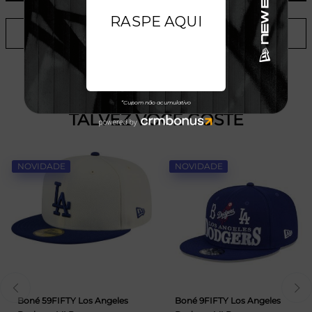
ADICIONAR A LISTA DE DESEJOS
TALVEZ VOCÊ GOSTE
NOVIDADE
NOVIDADE
Boné 59FIFTY Los Angeles
Boné 9FIFTY Los Angeles