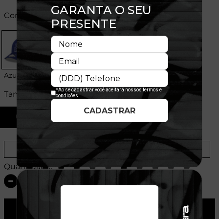
Cores:
Azul
Tamanhos:
U
Provador Virtual
Tabela de Medidas
Quantidade:
ADICIONAR AO CARRINHO