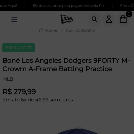
|
|
ue Aqui!
5% de desconto para pagamento via Pix
Frete GR
0
Home
REF: 60868843
FRETE GRÁTIS*
Boné Los Angeles Dodgers 9FORTY M-
Crowm A-Frame Batting Practice
MLB
R$ 279,99
Em até 6x de 46,66 sem juros