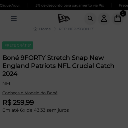
|
|
ique Aqui!
5% de desconto para pagamento via Pix
Frete 
0
Home
REF: NFP25BON231
FRETE GRÁTIS*
Boné 9FORTY Stretch Snap New
England Patriots NFL Crucial Catch
2024
NFL
Conheça o Modelo do Boné
R$ 259,99
Em até 6x de 43,33 sem juros