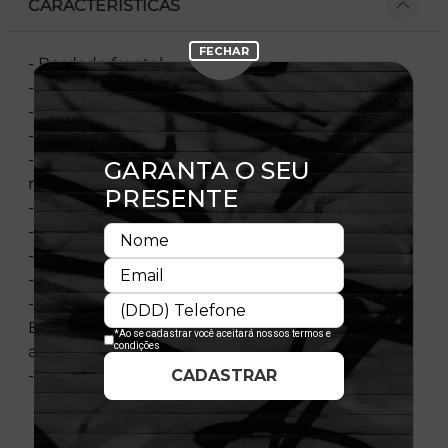
CARACTERÍSTICAS
- Bordado frontal
- Flag New Era bordada à esquerda
- Patch no lado direito
- Escudo NFL na parte traseira
- Elastano nas laterais para maior comodidade e
melhor ajuste
- Aba curva
- Copa estruturada
- Ajustável
- Fechamento tipo Snapback
- Composição: Coroa: 95% Poliéster 5% Elastano -
Botão e aba: 95% Poliéster 5% Elastano - Contra-
aba: 100% Algodão
- Licença oficial