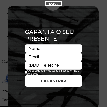
- Modelo Ajustável
- Aba curva
- Copa frontal estruturada
- Flag bordada no lado esquerdo
- Importado
- Licença Oficial
- Composição:
Cores:
Azul
Tamanhos: