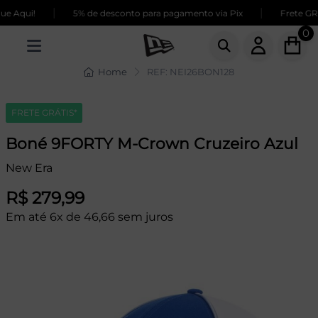
|
|
 Aqui!
5% de desconto para pagamento via Pix
Frete GRÁT
0
Home
REF: NEI26BON128
FRETE GRÁTIS*
Boné 9FORTY M-Crown Cruzeiro Azul
New Era
R$ 279,99
Em até 6x de 46,66 sem juros