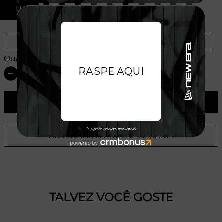
U
Provador Virtual
Tabela de Medidas
Quantidade:
ADICIONAR AO CARRINHO
ADICIONAR A LISTA DE DESEJOS
TALVEZ VOCÊ GOSTE