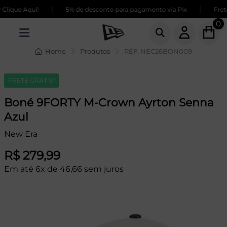
|
|
lique Aqui!
5% de desconto para pagamento via Pix
Frete
0
Home
Produtos
REF: NEC26BON009
FRETE GRÁTIS*
Boné 9FORTY M-Crown Ayrton Senna
Azul
New Era
R$ 279,99
Em até 6x de 46,66 sem juros