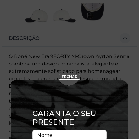
DESCRIÇÃO
O Boné New Era 9FORTY M-Crown Ayrton Senna
combina um design minimalista, elegante e
extremamente sofisticado para homenagear
uma das maiores lendas do desporto mundial.
Este modelo destaca-se pelo contraste
requintado entre a sua coroa estruturada em
tecido premium na cor off-white e a sua aba
curva confecionada em camurça (suede) azul-
escuro texturizada, que acrescenta um toque
luxuoso e moderno à peça. Na parte frontal, a
assinatura oficial de Ayrton Senna surge bordada
em alta definição com linha escura, conferindo