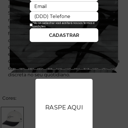
autenticidade e exclusividade ao acessório.
Sendo um legítimo modelo 9FORTY com a
modelagem M-Crown, ele apresenta uma
silhueta ajustada que assenta perfeitamente ao
formato da cabeça, unindo conforto térmico,
durabilidade e estilo urbano. Finalizado com a
clássica flag da New Era bordada na lateral
esquerda e um fecho traseiro regulável de alta
qualidade, este boné é o item indispensável para
os fãs de Fórmula 1 que valorizam a sofisticação
discreta no seu quotidiano.
Cores: