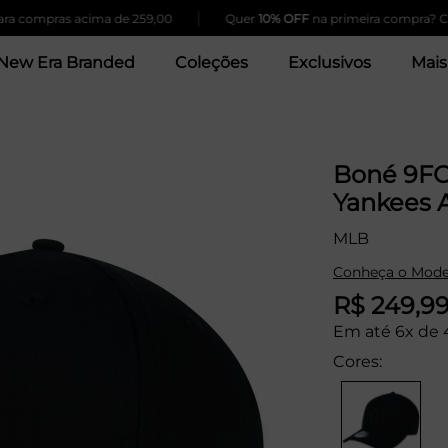
|
mpras acima de 259,00
Quer
10% OFF
na primeira compra? Clique A
New Era Branded
Coleções
Exclusivos
Mais
Boné 9FO
Yankees A
MLB
Conheça o Mode
R$ 249,9
Em até 6x de 
Cores: