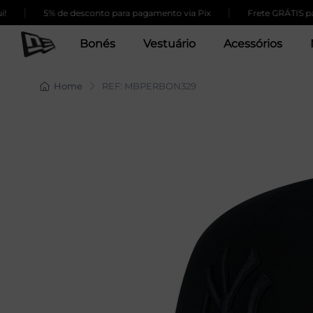
|
5% de desconto para pagamento via Pix
Frete GRÁTIS para co
Bonés
Vestuário
Acessórios
Home
REF: MBPERBON329