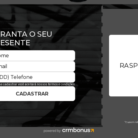
s Blk Blk exalta toda a
undo, carregando o clássico
 da World Series. O cap é
 clássica flag New Era® na lateral
sico e universitário, sendo um boné
justable garante uma maior aderência
ck é bem prático.