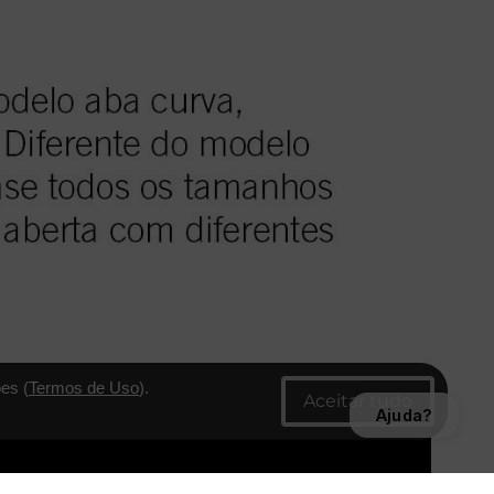
es (
Termos de Uso
).
Ajuda?