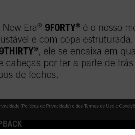
rivacidade (
Políticas de Privacidade
) e dos Termos de Uso e Condiçõ