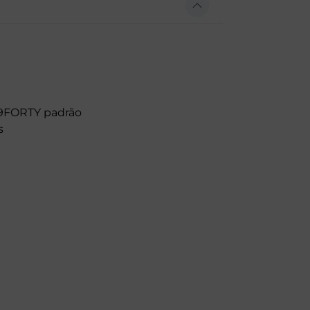
o 9FORTY padrão
s