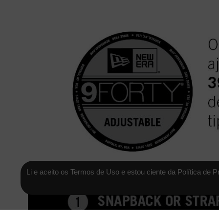
Li e aceito os Termos de Uso e estou ciente da Política de P