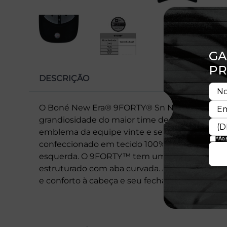
DESCRIÇÃO
O Boné New Era® 9FORTY® Sn New York Yankee
grandiosidade do maior time de beisebol do m
emblema da equipe vinte e sete vezes campeã
confeccionado em tecido 100% algodão e recebe
esquerda. O 9FORTY™ tem um visual mais clás
estruturado com aba curvada. A tecnologia ad
e conforto à cabeça e seu fechamento snapba