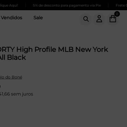
|
|
qui!
5% de desconto para pagamento via Pix
Frete GRÁTIS
0
 Vendidos
Sale
RTY High Profile MLB New York
ll Black
lo do Boné
9
41,66 sem juros