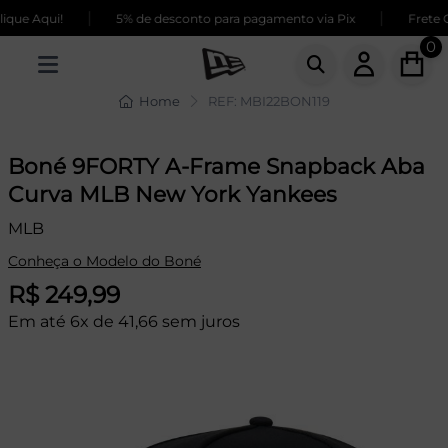
|
|
ue Aqui!
5% de desconto para pagamento via Pix
Frete GR
0
Home
REF: MBI22BON119
Boné 9FORTY A-Frame Snapback Aba
Curva MLB New York Yankees
MLB
Conheça o Modelo do Boné
R$ 249,99
Em até 6x de 41,66 sem juros