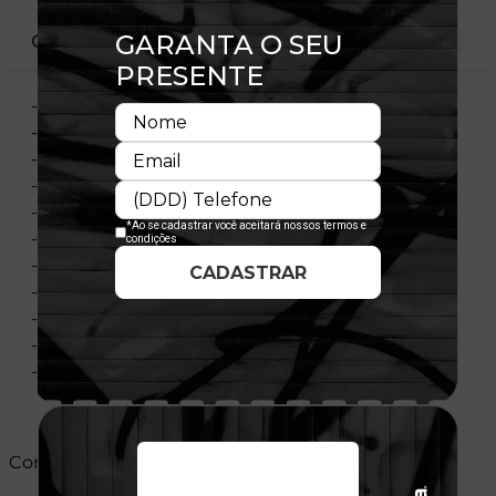
CARACTERÍSTICAS
- Aba Curva
- Painel Frontal Único
- Estrtuturado
- Ajustável
- Fechamento Tipo Snapback
- Bordado Frontal
- Flag Bordada No Painel Esquerdo
- Tecido Sarja
- Composição 100% Poliéster
- Importado
- Licença Oficial
Cores: