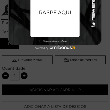
Preto
Tamanhos:
U
Provador Virtual
Tabela de Medidas
Quantidade:
ADICIONAR AO CARRINHO
ADICIONAR A LISTA DE DESEJOS