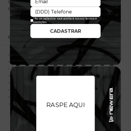
adjustable, que garante um encaixe perfeito
com muito conforto.
CARACTERÍSTICAS
- Snapback
- Bordado Frontal
- Flag Bordada
- Painel Frontal Único
- Material: Sarja
- Composição: 100% Algodão
- Importado
- Licença Oficial