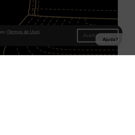
es (
Termos de Uso
).
Ajuda?