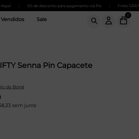
|
|
ui!
5% de desconto para pagamento via Pix
Frete GRÁTIS 
0
 Vendidos
Sale
IFTY Senna Pin Capacete
lo do Boné
9
58,33 sem juros