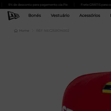
|
5% de desconto para pagamento via Pix
Frete GRÁTIS para com
Bonés
Vestuário
Acessórios
Home
REF: NEC26BON002