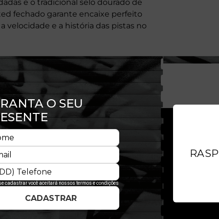
adas e o tradicional selo dourado de
ted fechado garante encaixe perfeito
 velocidade e a história das pistas no