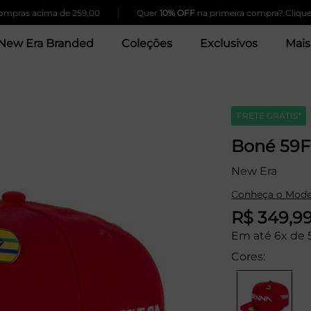
|
pras acima de 259,00
Quer
10% OFF
na primeira compra? Clique Aq
New Era Branded
Coleções
Exclusivos
Mais
FRETE GRÁTIS*
Boné 59F
New Era
Conheça o Mode
R$ 349,9
Em até 6x de 
Cores: