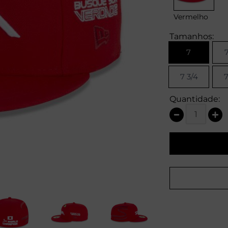
Vermelho
Tamanhos:
7
7
7 3/4
7
Quantidade: