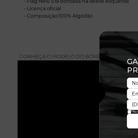
- Flag New Era bordada na lateral esquerda
- Licença oficial
- Composição:100% Algodão
CONHEÇA O MODELO DO BONÉ