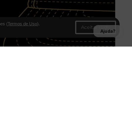
es (
Termos de Uso
).
Ajuda?