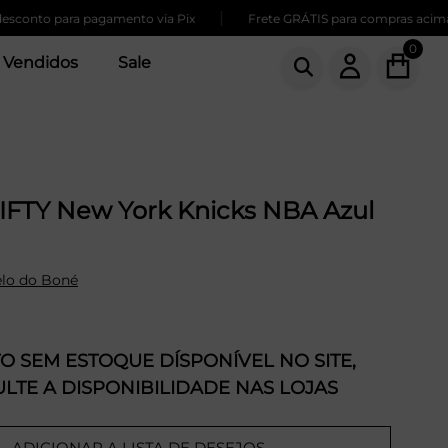
|
 para pagamento via Pix
Frete GRÁTIS para compras acima de 259
0
 Vendidos
Sale
IFTY New York Knicks NBA Azul
lo do Boné
 SEM ESTOQUE DÍSPONÍVEL NO SITE,
LTE A DISPONIBILIDADE NAS LOJAS
ADICIONAR A LISTA DE DESEJOS