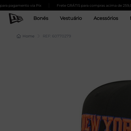
|
|
gamento via Pix
Frete GRÁTIS para compras acima de 259,00
Bonés
Vestuário
Acessórios
Home
REF: 60770279