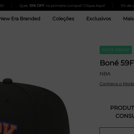
|
Quer
10% OFF
na primeira compra? Clique Aqui!
5% de desconto
New Era Branded
Coleções
Exclusivos
Mais
FRETE GRÁTIS*
Boné 59F
NBA
Conheça o Mode
PRODUTO
CONSU