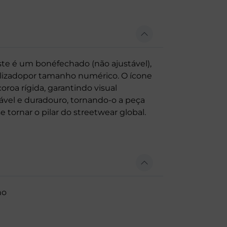
este é um bonéfechado (não ajustável),
nalizadopor tamanho numérico. O ícone
oroa rígida, garantindo visual
vel e duradouro, tornando-o a peça
tornar o pilar do streetwear global.
ho